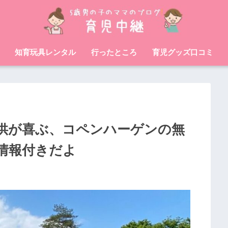
知育玩具レンタル
行ったところ
育児グッズ口コミ
供が喜ぶ、コペンハーゲンの無
情報付きだよ