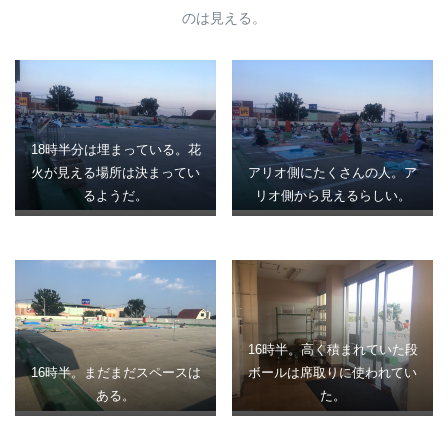
のは見える。
18時半分は埋まっている。花
火が見える場所は決まってい
アリオ側にたくさんの人。ア
るようだ。
リオ側から見えるらしい。
16時半。高く積まれていた段
16時半。まだまだスペースは
ボールは席取りに使われてい
ある。
た。