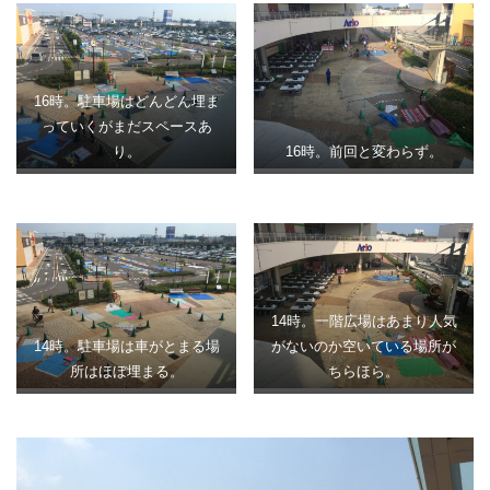
16時。駐車場はどんどん埋ま
っていくがまだスペースあ
り。
16時。前回と変わらず。
14時。一階広場はあまり人気
14時。駐車場は車がとまる場
がないのか空いている場所が
所はほぼ埋まる。
ちらほら。