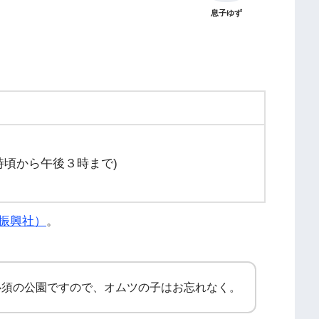
息子ゆず
時頃から午後３時まで)
振興社
）
。
必須の公園ですので、オムツの子はお忘れなく。